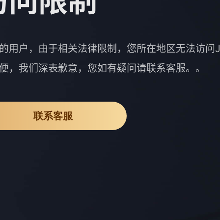
访问限制
的用户，由于相关法律限制，您所在地区无法访问J
便，我们深表歉意，您如有疑问请联系客服。。
联系客服